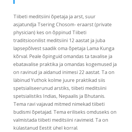
Tiibeti meditsiini õpetaja ja arst, suur
asjatundja Tsering Chosom- eraarst (private
physician) kes on õppinud Tiibeti
traditsioonilist meditsiini 12 aastat ja juba
lapsepõlvest saadik oma õpetaja Lama Kunga
kõrval. Peale õpinguid omandas ta tavalise ja
ebatavalise praktika ja omandas kogemused ja
on ravinud ja aidanud inimesi 22 aastat. Ta on
läbinud Yuthok kolme juure praktikad siis
spetsialiseerunud arstiks, tiibeti meditsiini
spetsialistiks Indias, Nepaalis ja Bhutanis.
Tema ravi vajavad mitmed nimekad tiibeti
budismi õpetajad. Tema eriliseks omduseks on
valmistada tiibeti meditsiini ravimeid. Ta on
külastanud Eestit ühel korral.