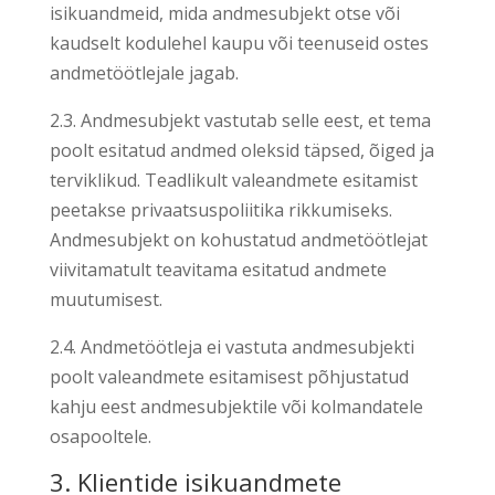
isikuandmeid, mida andmesubjekt otse või
kaudselt kodulehel kaupu või teenuseid ostes
andmetöötlejale jagab.
2.3. Andmesubjekt vastutab selle eest, et tema
poolt esitatud andmed oleksid täpsed, õiged ja
terviklikud. Teadlikult valeandmete esitamist
peetakse privaatsuspoliitika rikkumiseks.
Andmesubjekt on kohustatud andmetöötlejat
viivitamatult teavitama esitatud andmete
muutumisest.
2.4. Andmetöötleja ei vastuta andmesubjekti
poolt valeandmete esitamisest põhjustatud
kahju eest andmesubjektile või kolmandatele
osapooltele.
3. Klientide isikuandmete