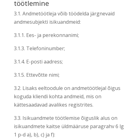
töötlemine
3.1. Andmetöötleja võib töödelda järgnevaid
andmesubjekti isikuandmeid:
3.1.1. Ees- ja perekonnanimi;
3.1.3. Telefoninumber;
3.1.4. E-posti aadress;
3.1.5. Ettevõtte nimi;
3.2. Lisaks eeltoodule on andmetöötlejal õigus
koguda kliendi kohta andmeid, mis on
kättesaadavad avalikes registrites.
3.3. Isikuandmete töötlemise õiguslik alus on
isikuandmete kaitse üldmääruse paragrahv 6 lg
1 p-d a), b), c) ja f):