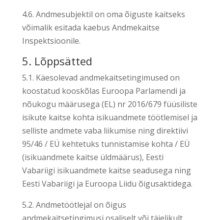
4.6. Andmesubjektil on oma õiguste kaitseks
võimalik esitada kaebus Andmekaitse
Inspektsioonile.
5. Lõppsätted
5.1. Käesolevad andmekaitsetingimused on
koostatud kooskõlas Euroopa Parlamendi ja
nõukogu määrusega (EL) nr 2016/679 füüsiliste
isikute kaitse kohta isikuandmete töötlemisel ja
selliste andmete vaba liikumise ning direktiivi
95/46 / EÜ kehtetuks tunnistamise kohta / EÜ
(isikuandmete kaitse üldmäärus), Eesti
Vabariigi isikuandmete kaitse seadusega ning
Eesti Vabariigi ja Euroopa Liidu õigusaktidega.
5.2. Andmetöötlejal on õigus
andmekaitsetingimusi osaliselt või täielikult