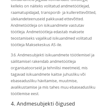
kelleks on näiteks volitatud andmetöötlejad,
raamatupidajad, transpordi- ja kullerettevõtted,
ülekandeteenuseid pakkuvad ettevõtted.
Andmetöötleja on isikuandmete vastutav
töötleja. Andmetöötleja edastab maksete
teostamiseks vajalikud isikuandmed volitatud
töötleja Maksekeskus AS-ile.
3.6. Andmesubjekti isikuandmete töötlemisel ja
säilitamisel rakendab andmetöötleja
organisatoorseid ja tehnilisi meetmeid, mis
tagavad isikuandmete kaitse juhusliku või
ebaseadusliku hävitamise, muutmise,
avalikustamise ja mis tahes muu ebaseadusliku
töötlemise eest.
4. Andmesubjekti õigused