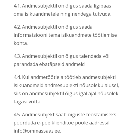
4.1. Andmesubjektil on õigus saada ligipääs
oma isikuandmetele ning nendega tutvuda.
4.2. Andmesubjektil on õigus saada
informatsiooni tema isikuandmete töötlemise
kohta.
4.3. Andmesubjektil on õigus täiendada või
parandada ebatäpseid andmeid.
4.4. Kui andmetöötleja töötleb andmesubjekti
isikuandmeid andmesubjekti nõusoleku alusel,
siis on andmesubjektil õigus igal ajal nõusolek
tagasi võtta.
4.5. Andmesubjekt saab õiguste teostamiseks
pöörduda e-poe klienditoe poole aadressil
info@ommassaaz.ee.