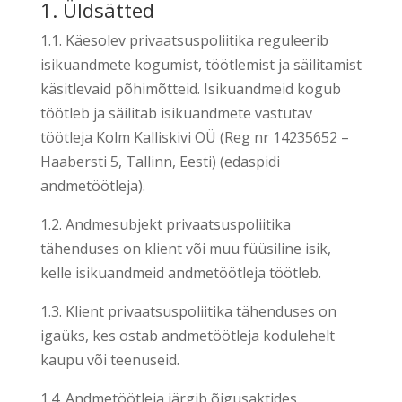
1. Üldsätted
1.1. Käesolev privaatsuspoliitika reguleerib
isikuandmete kogumist, töötlemist ja säilitamist
käsitlevaid põhimõtteid. Isikuandmeid kogub
töötleb ja säilitab isikuandmete vastutav
töötleja Kolm Kalliskivi OÜ (Reg nr 14235652 –
Haabersti 5, Tallinn, Eesti) (edaspidi
andmetöötleja).
1.2. Andmesubjekt privaatsuspoliitika
tähenduses on klient või muu füüsiline isik,
kelle isikuandmeid andmetöötleja töötleb.
1.3. Klient privaatsuspoliitika tähenduses on
igaüks, kes ostab andmetöötleja kodulehelt
kaupu või teenuseid.
1.4. Andmetöötleja järgib õigusaktides