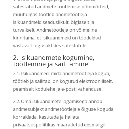
sätestatud andmete töötlemise põhimõtteid,
muuhulgas töötleb andmetöötleja
isikuandmeid seaduslikult, õiglaselt ja
turvaliselt. Andmetöötleja on võimeline
kinnitama, et isikuandmeid on töödeldud
vastavalt õigusaktides sätestatule.
2. Isikuandmete kogumine,
töötlemine ja säilitamine
2.1. Isikuandmed, mida andmetöötleja kogub,
töötleb ja säilitab, on kogutud elektrooniliselt,
peamiselt kodulehe ja e-posti vahendusel.
2.2. Oma isikuandmete jagamisega annab
andmesubjekt andmetöötlejale õiguse koguda,
korraldada, kasutada ja hallata
privaatsuspoliitikas määratletud eesmärgil