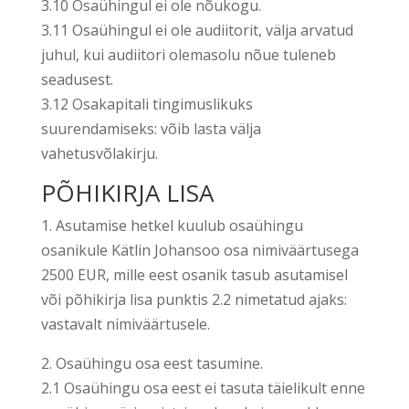
3.10 Osaühingul ei ole nõukogu.
3.11 Osaühingul ei ole audiitorit, välja arvatud
juhul, kui audiitori olemasolu nõue tuleneb
seadusest.
3.12 Osakapitali tingimuslikuks
suurendamiseks: võib lasta välja
vahetusvõlakirju.
PÕHIKIRJA LISA
1. Asutamise hetkel kuulub osaühingu
osanikule Kätlin Johansoo osa nimiväärtusega
2500 EUR, mille eest osanik tasub asutamisel
või põhikirja lisa punktis 2.2 nimetatud ajaks:
vastavalt nimiväärtusele.
2. Osaühingu osa eest tasumine.
2.1 Osaühingu osa eest ei tasuta täielikult enne