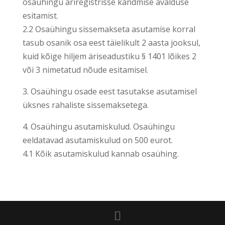
osaühingu äriregistrisse kandmise avalduse
esitamist.
2.2 Osaühingu sissemakseta asutamise korral
tasub osanik osa eest täielikult 2 aasta jooksul,
kuid kõige hiljem äriseadustiku § 1401 lõikes 2
või 3 nimetatud nõude esitamisel.
3. Osaühingu osade eest tasutakse asutamisel
üksnes rahaliste sissemaksetega.
4. Osaühingu asutamiskulud. Osaühingu
eeldatavad asutamiskulud on 500 eurot.
4.1 Kõik asutamiskulud kannab osaühing.