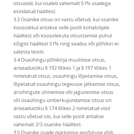
otsuseid, kui osaleb vähemalt 51% osadega
esindatud häältest.
3.3 Osanike otsus on vastu võetud, kui osanike
koosolekul antakse selle poolt kohalolijate
häältest või koosolekuta otsustamise puhul
kõigist häältest 51% ning seadus või põhikiri ei
sätesta teisiti.
3.4 Osaühingu põhikirja muutmise otsus,
äriseadustiku § 192 lõikes 1 ja § 197 lõikes 1
nimetatud otsus, osaühingu lõpetamise otsus,
lõpetatud osaühingu tegevuse jätkamise otsus,
äriühingute ühinemise või jagunemise otsus
või osaühingu ümberkujundamise otsus on:
äriseadustiku § 174 lõikes 2 nimetatud viisil
vastu võetud siis, kui selle poolt antakse
vähemalt 2/3 osanike häältest.
3.5 Osanike osade märkimise eesõiguse võib