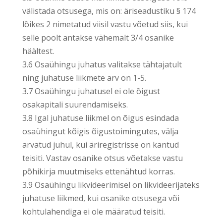
välistada otsusega, mis on: äriseadustiku § 174
lõikes 2 nimetatud viisil vastu võetud siis, kui
selle poolt antakse vähemalt 3/4 osanike
häältest.
3.6 Osaühingu juhatus valitakse tähtajatult
ning juhatuse liikmete arv on 1-5.
3.7 Osaühingu juhatusel ei ole õigust
osakapitali suurendamiseks.
3.8 Igal juhatuse liikmel on õigus esindada
osaühingut kõigis õigustoimingutes, välja
arvatud juhul, kui äriregistrisse on kantud
teisiti. Vastav osanike otsus võetakse vastu
põhikirja muutmiseks ettenähtud korras.
3.9 Osaühingu likvideerimisel on likvideerijateks
juhatuse liikmed, kui osanike otsusega või
kohtulahendiga ei ole määratud teisiti.