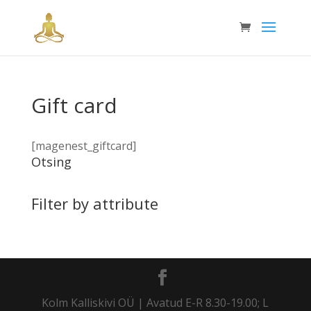
Gift card
[magenest_giftcard]
Otsing
Filter by attribute
Kolm Kalliskivi OÜ | Avatud E-R 8.30-19.00; L