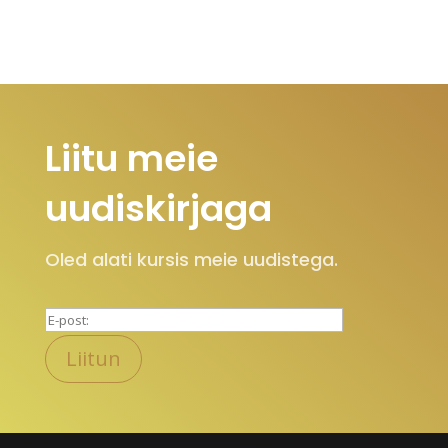
Liitu meie
uudiskirjaga
Oled alati kursis meie uudistega.
P
l
e
a